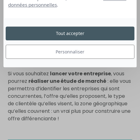
recherchée sur le marché de l’emploi
.
données personnelles
.
Vous pouvez commencer par analyser les
différents sites d’annonces et créer des alertes
afin de recevoir de nouvelles offres. Cette étape
Tout accepter
vous permet de vous rendre compte du volume
de demandes et des types de profils recherchés :
Personnaliser
niveau de diplômes, formation nécessaire, années
expérience requises…
Si vous souhaitez
lancer votre entreprise
, vous
pourrez
réaliser une étude de marché
: elle vous
permettra d’identifier les entreprises qui sont
concurrentes, l’offre qu’elles proposent, le type
de clientèle qu’elles visent, la zone géographique
qu’elles couvrent : un vrai plus pour construire une
offre différenciante !