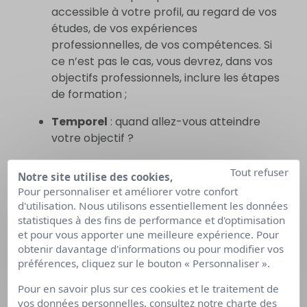
accessible à votre profil, au regard de vos
études, de vos expériences
professionnelles, de vos compétences. Si
ce n’est pas le cas, vous devrez, dans vos
objectifs professionnels, inclure les étapes
de formation ;
Temporel
: quand allez-vous atteindre
votre objectif ?
Tout refuser
Analyser et comprendre le
Notre site utilise des cookies,
Pour personnaliser et améliorer votre confort
marché du travail
d'utilisation. Nous utilisons essentiellement les données
statistiques à des fins de performance et d'optimisation
et pour vous apporter une meilleure expérience. Pour
Lorsque vous avez trouvé le
métier
ou le secteur
obtenir davantage d'informations ou pour modifier vos
préférences, cliquez sur le bouton « Personnaliser ».
d’activité qui correspond à vos envies, à vos
valeurs, et à vos compétences, vous devez vous
Pour en savoir plus sur ces cookies et le traitement de
assurer qu’il s’agit bien d’une
profession
vos données personnelles, consultez notre
charte des