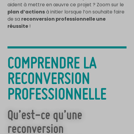
aident à mettre en œuvre ce projet ? Zoom sur le
plan d’actions
à initier lorsque l’on souhaite faire
de sa
reconversion professionnelle une
réussite
!
COMPRENDRE LA
RECONVERSION
PROFESSIONNELLE
Qu’est-ce qu’une
reconversion