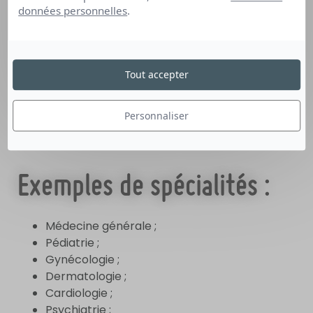
données personnelles
.
PROFESSIONNELLE
APRÈS LES ÉTUDES ?
Tout accepter
Le métier de
médecin
est très diversifié. En fin
Personnaliser
d’internat, vous choisirez votre
spécialité
et le
mode d’exercice
:
Exemples de spécialités :
Médecine générale ;
Pédiatrie ;
Gynécologie ;
Dermatologie ;
Cardiologie ;
Psychiatrie ;