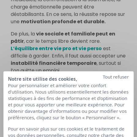
charge émotionnelle peuvent être
déstabilisants. En ce sens, la réussite repose sur
une
motivation profonde et durable.
De plus, la
vie sociale et familiale peut en
pâtir
, car le temps libre devient rare.
L’équilibre entre vie pro et vie perso
est
difficile à garder. Enfin, il faut aussi accepter une
instabilité financière temporaire
, surtout si
l’on quitte un emploi.
Tout refuser
Notre site utilise des cookies,
Mais de nombreux étudiants en reconversion
Pour personnaliser et améliorer votre confort
témoignent que, malgré les difficultés, ils ne
d'utilisation. Nous utilisons essentiellement les données
regrettent
absolument pas leur choix
.
statistiques à des fins de performance et d'optimisation
et pour vous apporter une meilleure expérience. Pour
obtenir davantage d'informations ou pour modifier vos
préférences, cliquez sur le bouton « Personnaliser ».
ET LA VIE
Pour en savoir plus sur ces cookies et le traitement de
vos données personnelles, consultez notre
charte des