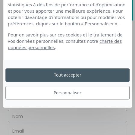
statistiques à des fins de performance et d'optimisation
visioconférence ?
et pour vous apporter une meilleure expérience. Pour
obtenir davantage d'informations ou pour modifier vos
préférences, cliquez sur le bouton « Personnaliser ».
Pour en savoir plus sur ces cookies et le traitement de
vos données personnelles, consultez notre
charte des
Pour plus d'infos,
données personnelles
.
contactez
Tout accepter
TRANSITIONS PRO GRAND EST
03 26 782 782
Personnaliser
ou écrivez-nous via le formulaire ci-dessous :