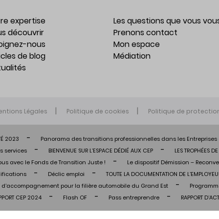
re expertise
Les questions que vous vou
s découvrir
Prenons contact
oignez-nous
Mon espace
icles de blog
Médiation
ualités
entions Légales
Politique de cookies
Politique de protecti
TÉ 2023
Panorama des transitions professionnelles dans les Entreprises 
s services
BIENVENUE SUR L’ESPACE DÉDIÉ AUX CEP
LES TROPHÉES D
us avec le Fonds de Transition Juste !
Le dispositif Démission – Reconve
ifications
Déclic emploi
TOUTE LA DOCUMENTATION DE L’EMPLOYE
d’accompagnement pour la filière automobile du Grand Est
Programme
PPORT CEP 2024
Flash OF
Pass entreprendre
RAPPORT D’ACT