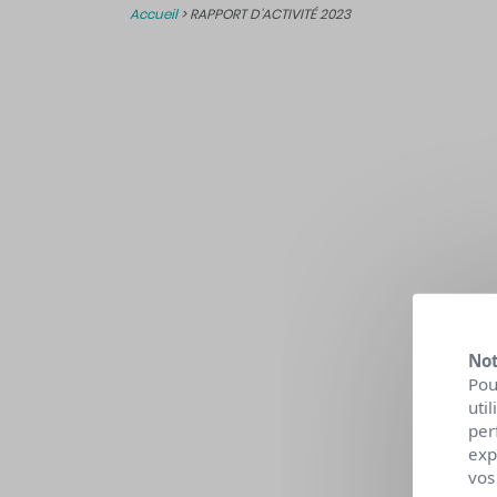
Accueil
>
RAPPORT D’ACTIVITÉ 2023
Not
Pou
uti
per
exp
vos