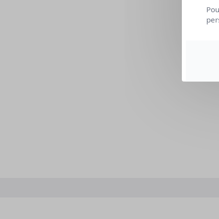
Pou
per