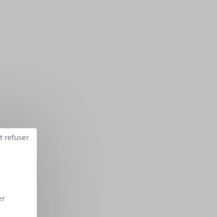
t refuser
er