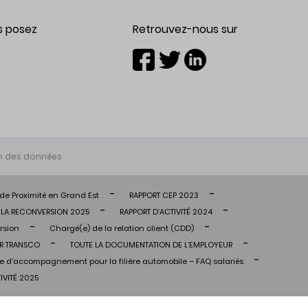
s posez
Retrouvez-nous sur
on des données
de Proximité en Grand Est
RAPPORT CEP 2023
E LA RECONVERSION 2025
RAPPORT D’ACTIVITÉ 2024
rsion
Chargé(e) de la relation client (CDD)
UR TRANSCO
TOUTE LA DOCUMENTATION DE L’EMPLOYEUR
 d’accompagnement pour la filière automobile – FAQ salariés
IVITÉ 2025