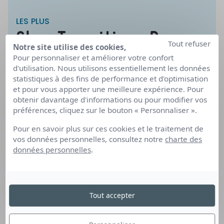
LES PLUS
Chez Transitions Pro
Tout refuser
Notre site utilise des cookies,
nous favorisons :
Pour personnaliser et améliorer votre confort
d'utilisation. Nous utilisons essentiellement les données
statistiques à des fins de performance et d'optimisation
et pour vous apporter une meilleure expérience. Pour
obtenir davantage d'informations ou pour modifier vos
préférences, cliquez sur le bouton « Personnaliser ».
Pour en savoir plus sur ces cookies et le traitement de
Le savoir-être au diplôme.
vos données personnelles, consultez notre
charte des
données personnelles
.
Tout accepter
Le recrutement des jeunes
salarié(e)s afin de leur