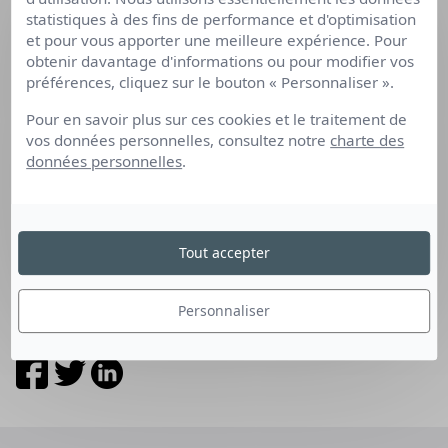
Notre expertise
statistiques à des fins de performance et d'optimisation
Nous découvrir
et pour vous apporter une meilleure expérience. Pour
obtenir davantage d'informations ou pour modifier vos
Rejoignez-nous
préférences, cliquez sur le bouton « Personnaliser ».
Articles de blog
Actualités
Pour en savoir plus sur ces cookies et le traitement de
vos données personnelles, consultez notre
charte des
données personnelles
.
Les questions que vous vous posez
Prenons contact
Mon espace
Tout accepter
Médiation
Personnaliser
Retrouvez-nous sur