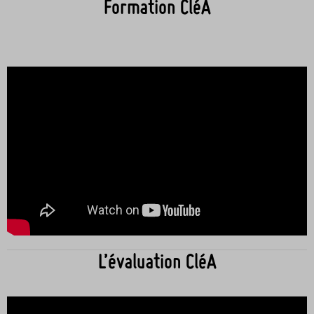
Formation CléA
L’évaluation CléA