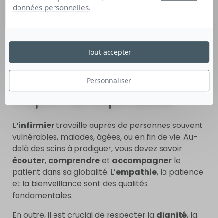
d’adaptation aux différents environnements de
données personnelles
.
soins (hôpital, domicile, EHPAD…). L’erreur n’a pas
sa place dans ce métier, car les conséquences
peuvent être lourdes.
Tout accepter
L’écoute, l’empathie et le
Personnaliser
respect de la personne
L’infirmier
travaille auprès de personnes souvent
vulnérables, malades, âgées, ou en fin de vie. Au-
delà des soins à prodiguer, vous devez savoir
écouter
,
comprendre
et
accompagner
le
patient dans sa globalité. L’
empathie
, la patience
et la bienveillance sont des qualités
fondamentales.
En outre, il est crucial de respecter la
dignité
, la