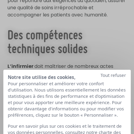
pour répondre aux exigences du quotidien, assurer
une qualité de soins irréprochable et
accompagner les patients avec humanité.
Des compétences
techniques solides
L’infirmier
doit maîtriser de nombreux actes
médicaux :
injections, perfusions, pansements,
Tout refuser
Notre site utilise des cookies,
pose de sondes, surveillance des constantes,
Pour personnaliser et améliorer votre confort
préparation et distribution des
d'utilisation. Nous utilisons essentiellement les données
médicaments
… Il intervient aussi dans des soins
statistiques à des fins de performance et d'optimisation
d’urgence, le suivi post-opératoire ou encore la
et pour vous apporter une meilleure expérience. Pour
obtenir davantage d'informations ou pour modifier vos
prise en charge de la douleur. Ces compétences
préférences, cliquez sur le bouton « Personnaliser ».
sont acquises en formation, mais demandent
également une
grande rigueur
, une
attention
Pour en savoir plus sur ces cookies et le traitement de
permanente aux protocoles
et une capacité
vos données personnelles, consultez notre
charte des