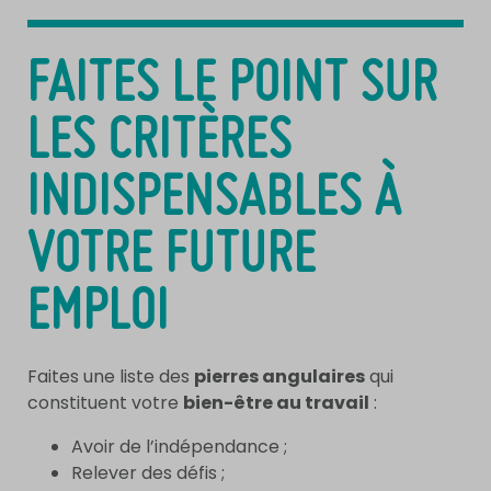
FAITES LE POINT SUR
LES CRITÈRES
INDISPENSABLES À
VOTRE FUTURE
EMPLOI
Faites une liste des
pierres angulaires
qui
constituent votre
bien-être au travail
:
Avoir de l’indépendance ;
Relever des défis ;