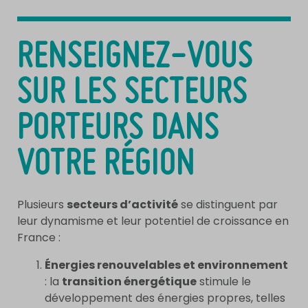
RENSEIGNEZ-VOUS
SUR LES SECTEURS
PORTEURS DANS
VOTRE RÉGION
Plusieurs
secteurs d’activité
se distinguent par
leur dynamisme et leur potentiel de croissance en
France :​
Énergies renouvelables et environnement
: la
transition énergétique
stimule le
développement des énergies propres, telles