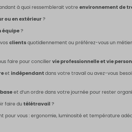
andant à quoi ressemblerait votre
environnement de tra
ur ou en extérieur
?
en équipe
?
 vos
clients
quotidiennement ou préférez-vous un métier 
us faire pour concilier
vie professionnelle et vie perso
re
et
indépendant
dans votre travail ou avez-vous beso
 base
et d’un ordre dans votre journée pour rester organi
ir faire du
télétravail
?
t pour vous : ergonomie, luminosité et température adéqu