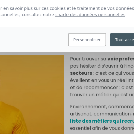
r en savoir plus sur ces cookies et le traitement de vos données
RER LES DIFFÉRENTS SECT
sonnelles, consultez notre
charte des données personnelles
.
Personnaliser
Tout acce
Pour trouver sa
voie profe
pas hésiter à s’ouvrir à l’i
secteurs
: c’est ce qui vo
éveillent en vous un réel i
et de recommencer : c’est 
trouver un métier qui est un
Environnement, commerce, g
artisanat, communication, 
liste des métiers qui rec
essentiel afin de vous donne