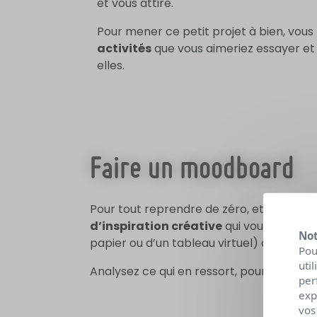
et vous attire.
Pour mener ce petit projet à bien, vous 
activités
que vous aimeriez essayer et
elles.
Faire un moodboard
Pour tout reprendre de zéro, et
trouver 
d’inspiration créative
qui vous permet d’
Not
papier ou d’un tableau virtuel) des images
Pou
uti
Analysez ce qui en ressort, pour en dé
per
exp
vos