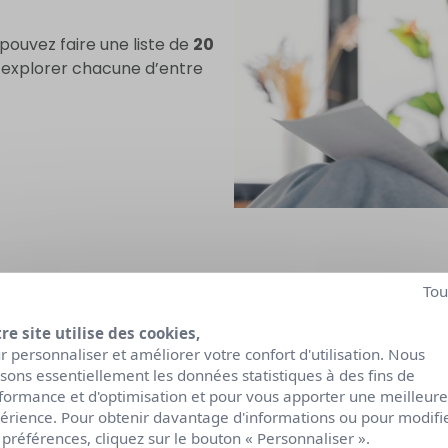
pouvez faire une liste de
20
 explorer chacune d’entre
Tou
sa voie professionnelle
, le
moodboard
est un outil trè
avancer dans la bonne direction. Il suffit de coller sur un 
re site utilise des cookies,
, des citations, des phrases, des couleurs, des motifs, des
r personnaliser et améliorer votre confort d'utilisation. Nous
lisons essentiellement les données statistiques à des fins de
gager des tendances qui vous accompagneront vers votre
formance et d'optimisation et pour vous apporter une meilleure
érience. Pour obtenir davantage d'informations ou pour modifi
 préférences, cliquez sur le bouton « Personnaliser ».