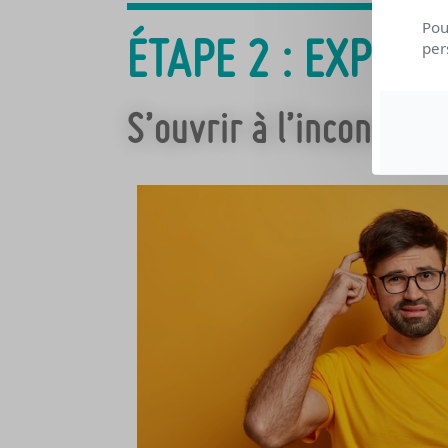
Pou
ÉTAPE 2 : EXPLO
per
S’ouvrir à l’inconnu