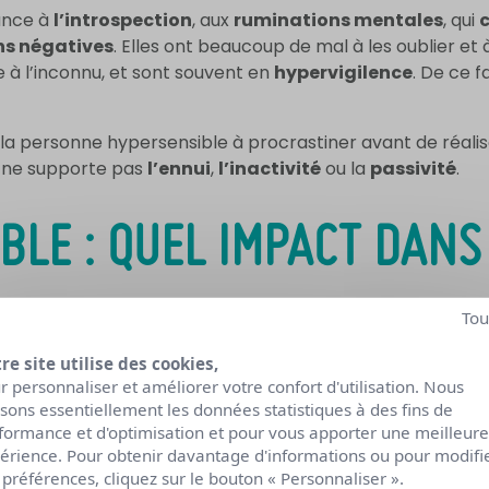
ance à
l’introspection
, aux
ruminations mentales
, qui
s négatives
. Elles ont beaucoup de mal à les oublier et
 à l’inconnu, et sont souvent en
hypervigilence
. De ce f
a personne hypersensible à procrastiner avant de réalise
t ne supporte pas
l’ennui
,
l’inactivité
ou la
passivité
.
BLE : QUEL IMPACT DANS
Tou
re site utilise des cookies,
es relations sociales pour les p
r personnaliser et améliorer votre confort d'utilisation. Nous
lisons essentiellement les données statistiques à des fins de
formance et d'optimisation et pour vous apporter une meilleure
ut avoir du mal à trouver sa place dans le
monde du tra
érience. Pour obtenir davantage d'informations ou pour modifi
e sait pas toujours bien
communiquer
. En effet, les pers
 préférences, cliquez sur le bouton « Personnaliser ».