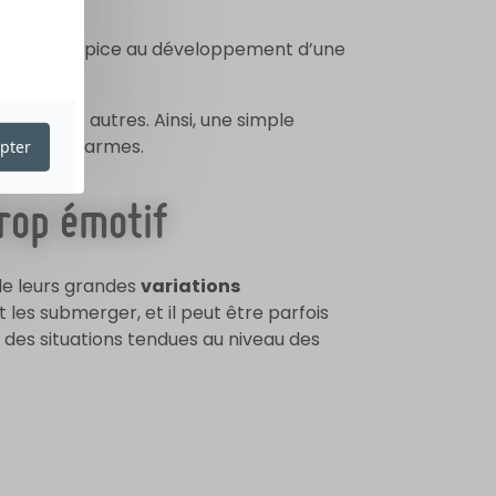
ce qui est propice au développement d’une
evoir les autres. Ainsi, une simple
oquer des larmes.
pter
trop émotif
e leurs grandes
variations
 les submerger, et il peut être parfois
u des situations tendues au niveau des