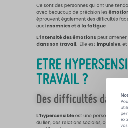
Ce sont des personnes qui ont une tend
avec beaucoup de précision les
émotion
éprouvent également des difficultés face
aux
insomnies et à la fatigue
.
L’intensité des émotions
peut amener l
dans son travail
. Elle est
impulsive
, e
ETRE HYPERSENSI
TRAVAIL ?
Not
Des difficultés dans l
Pou
uti
per
L’hypersensible
est une personne qui pe
exp
du lien, des relations sociales, car elle n
vos