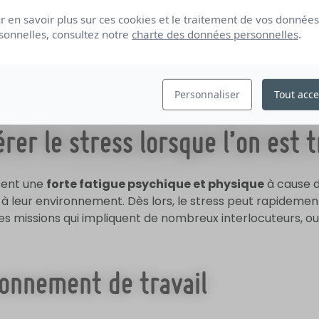
confusion
intérieure et beaucoup
d’angoisses
.
r en savoir plus sur ces cookies et le traitement de vos données
 contrarier, blesser ou mettre en colère l’interlocuteur, 
sonnelles, consultez notre
charte des données personnelles
.
ifficultés à accepter de ne pas être à la hauteur et de déc
n client, un collaborateur, un supérieur peut parfois prov
Personnaliser
Tout acce
rer le stress lorsque l’on est 
sent une
forte fatigue psychique et physique
à cause d
e à leur environnement. Dès lors, le stress peut rapidement
 des missions qui impliquent de nombreux interlocuteurs, o
ironnement de travail