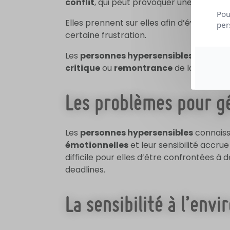
conflit
, qui peut provoquer une grande
Pou
Elles prennent sur elles afin d’éviter de
per
certaine frustration.
Les
personnes hypersensibles
ont des d
critique
ou
remontrance
de la part d’u
Les problèmes pour gé
Les
personnes hypersensibles
connais
émotionnelles
et leur sensibilité accru
difficile pour elles d’être confrontées à
deadlines.
La sensibilité à l’env