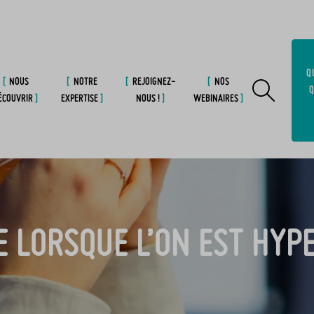
Q
NOUS
NOTRE
REJOIGNEZ-
NOS
Q
ÉCOUVRIR
EXPERTISE
NOUS !
WEBINAIRES
E LORSQUE L’ON EST HYP