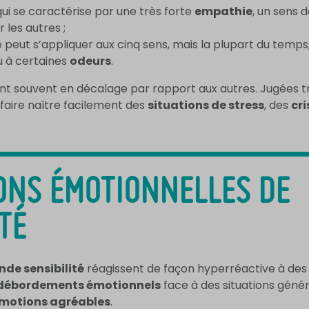
 qui se caractérise par une très forte
empathie
, un sens 
 les autres ;
le peut s’appliquer aux cinq sens, mais la plupart du temps
 à certaines
odeurs
.
nt souvent en décalage par rapport aux autres. Jugées tr
 faire naître facilement des
situations de stress
, des
cr
ONS ÉMOTIONNELLES DE
TÉ
nde sensibilité
réagissent de façon hyperréactive à des st
débordements émotionnels
face à des situations géné
motions agréables
.