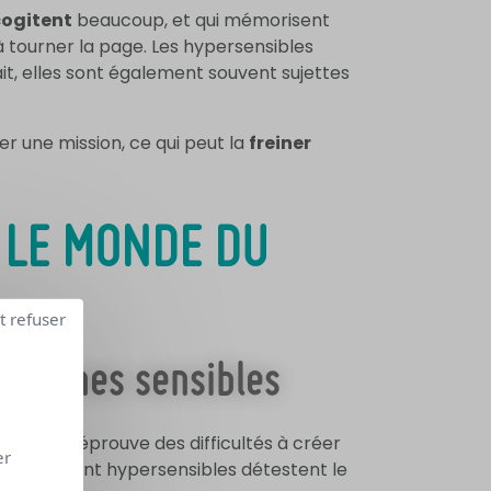
cogitent
beaucoup, et qui mémorisent
 à tourner la page. Les hypersensibles
ait, elles sont également souvent sujettes
r une mission, ce qui peut la
freiner
 LE MONDE DU
t refuser
ersonnes sensibles
vail
. Elle éprouve des difficultés à créer
er
onnes qui sont hypersensibles détestent le