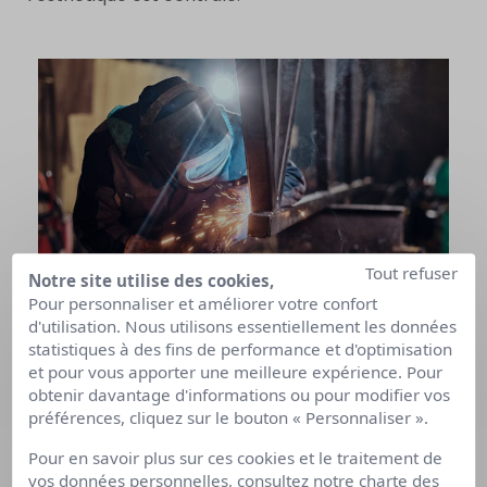
Tout refuser
Notre site utilise des cookies,
Pour personnaliser et améliorer votre confort
d'utilisation. Nous utilisons essentiellement les données
statistiques à des fins de performance et d'optimisation
L’
ébéniste
, par exemple, conçoit et restaure
et pour vous apporter une meilleure expérience. Pour
des meubles en bois : il doit connaître les
obtenir davantage d'informations ou pour modifier vos
essences, les techniques de fabrication et de
préférences, cliquez sur le bouton « Personnaliser ».
finition.
Pour en savoir plus sur ces cookies et le traitement de
vos données personnelles, consultez notre
charte des