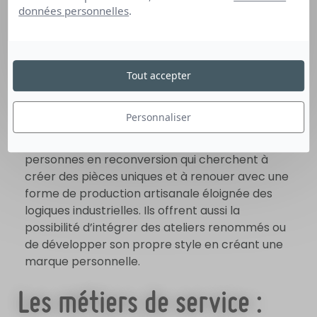
Le
bijoutier
ou le
joaillier
fabrique, transforme
données personnelles
.
ou répare bagues, colliers, bracelets et autres
pièces. Ce métier demande une grande
précision et un sens artistique.
Tout accepter
Le
maroquinier
, quant à lui, travaille le cuir
pour créer des accessoires comme des sacs,
ceintures ou portefeuilles.
Personnaliser
Ces
métiers manuels
attirent souvent des
personnes en reconversion qui cherchent à
créer des pièces uniques et à renouer avec une
forme de production artisanale éloignée des
logiques industrielles. Ils offrent aussi la
possibilité d’intégrer des ateliers renommés ou
de développer son propre style en créant une
marque personnelle.
Les métiers de service :