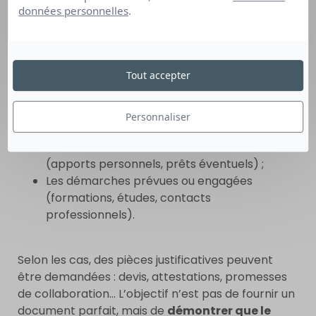
données personnelles
.
Une présentation détaillée du projet (activité,
objectifs, modèles économiques) ;
Une analyse du marché (clients,
concurrence, tendances) ;
Tout accepter
Une stratégie commerciale (canaux de
vente, communication) ;
Un budget prévisionnel avec estimation des
Personnaliser
charges et des revenus ;
Une estimation des besoins en financement
(apports personnels, prêts éventuels) ;
Les démarches prévues ou engagées
(formations, études, contacts
professionnels).
Selon les cas, des pièces justificatives peuvent
être demandées : devis, attestations, promesses
de collaboration… L’objectif n’est pas de fournir un
document parfait, mais de
démontrer que le