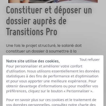
Constituer et déposer un
dossier auprès de
Transitions Pro
Une fois le projet structuré, le salarié doit
constituer un dossier à soumettre à la
Commission d’Instruction Transition Pro
de sa
Tout refuser
Notre site utilise des cookies,
région. Cette commission a pour mission d’évaluer
Pour personnaliser et améliorer votre confort
le «
caractère réel et sérieux
» du projet. Il ne
d'utilisation. Nous utilisons essentiellement les données
s’agit pas de juger la garantie de réussite
statistiques à des fins de performance et d'optimisation
économique, mais plutôt d’évaluer si le porteur de
et pour vous apporter une meilleure expérience. Pour
projet a entrepris une démarche
cohérente,
obtenir davantage d'informations ou pour modifier vos
complète et réaliste.
préférences, cliquez sur le bouton « Personnaliser ».
Pour en savoir plus sur ces cookies et le traitement de
Le dossier doit notamment comporter :
vos données personnelles, consultez notre
charte des