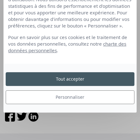
Notre expertise
statistiques à des fins de performance et d'optimisation
Nous découvrir
et pour vous apporter une meilleure expérience. Pour
obtenir davantage d'informations ou pour modifier vos
Rejoignez-nous
préférences, cliquez sur le bouton « Personnaliser ».
Articles de blog
Actualités
Pour en savoir plus sur ces cookies et le traitement de
vos données personnelles, consultez notre
charte des
données personnelles
.
Les questions que vous vous posez
Prenons contact
Mon espace
Tout accepter
Médiation
Personnaliser
Retrouvez-nous sur