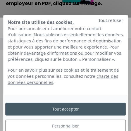
employeur en PDF, cliquez sur l’image.
Tout refuser
Notre site utilise des cookies,
Pour personnaliser et améliorer votre confort
d'utilisation. Nous utilisons essentiellement les données
statistiques à des fins de performance et d'optimisation
et pour vous apporter une meilleure expérience. Pour
obtenir davantage d'informations ou pour modifier vos
préférences, cliquez sur le bouton « Personnaliser ».
Pour en savoir plus sur ces cookies et le traitement de
Notre expertise
vos données personnelles, consultez notre
charte des
Nous découvrir
données personnelles
.
Rejoignez-nous
Articles de blog
Actualités
Tout accepter
Les questions que vous vous posez
Personnaliser