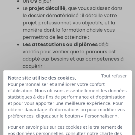
Un
CV
à jour ;
Le
projet détaillé,
que vous saisissez dans
le dossier dématérialisé : il détaille votre
projet professionnel, vos objectifs, et la
manière dont la formation choisie vous
permettra de les atteindre ;
Les attestations ou diplômes
déjà
validés pour vérifier que le parcours est
adapté aux besoins et aux compétences à
acquérir ;
Un relevé de carrière
: il se télécharge
Tout refuser
Notre site utilise des cookies,
depuis le site de l’assurance retraite ;
Pour personnaliser et améliorer votre confort
Un plan de financement
ou un devis de
d'utilisation. Nous utilisons essentiellement les données
formation, pour montrer la faisabilité de
statistiques à des fins de performance et d'optimisation
votre projet.
et pour vous apporter une meilleure expérience. Pour
obtenir davantage d'informations ou pour modifier vos
préférences, cliquez sur le bouton « Personnaliser ».
L’examen de votre
Pour en savoir plus sur ces cookies et le traitement de
demande
vos données personnelles, consultez notre
charte des