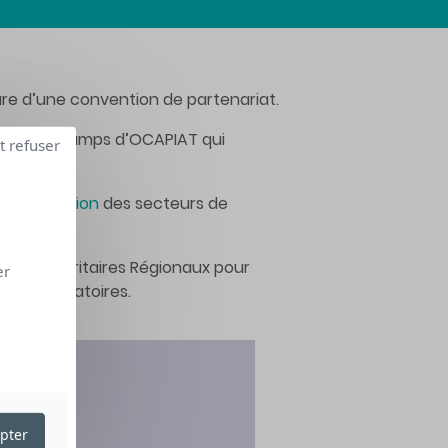
re d’une convention de partenariat.
ts par le champs d’OCAPIAT qui
t refuser
rs en tension
des secteurs de
omités Paritaires Régionaux pour
er
es observatoires.
pter