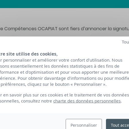
 de Compétences OCAPIAT sont fiers d’annoncer la signatu
r les transitions professionnelles vers les métiers couver
Tou
 dans la région Grand Est.
re site utilise des cookies,
eront co-financées offriront des débouchés dans des
métie
r personnaliser et améliorer votre confort d'utilisation. Nous
lisons essentiellement les données statistiques à des fins de
formance et d'optimisation et pour vous apporter une meilleure
el de cette convention, OCAPIAT a souhaité associer les C
érience. Pour obtenir davantage d'informations ou pour modifi
tifiantes prioritaires sur la base notamment des travaux d
 préférences, cliquez sur le bouton « Personnaliser ».
r en savoir plus sur ces cookies et le traitement de vos données
sonnelles, consultez notre
charte des données personnelles
.
Personnaliser
Tout acce