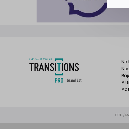
Not
Nou
Rej
Art
Act
CGU / M