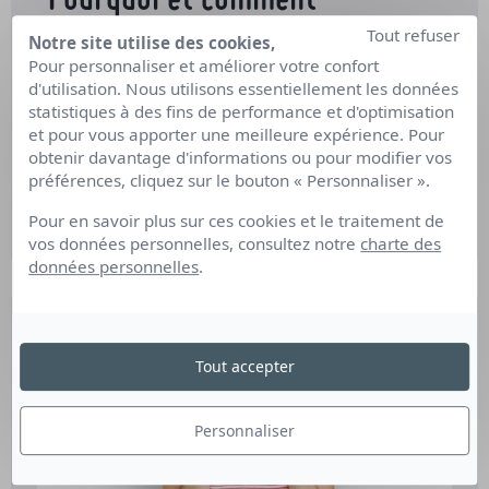
Pourquoi et comment
effectuer une reconversion
Tout refuser
Notre site utilise des cookies,
Pour personnaliser et améliorer votre confort
dans l’artisanat ?
d'utilisation. Nous utilisons essentiellement les données
statistiques à des fins de performance et d'optimisation
31 décembre 2025
et pour vous apporter une meilleure expérience. Pour
De plus en plus de salariés, cadres, indépendants
obtenir davantage d'informations ou pour modifier vos
ou demandeurs…
préférences, cliquez sur le bouton « Personnaliser ».
Pour en savoir plus sur ces cookies et le traitement de
vos données personnelles, consultez notre
charte des
données personnelles
.
Tout accepter
Personnaliser